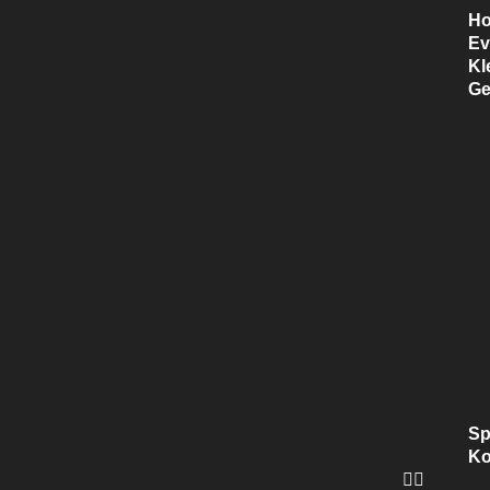
H
Ev
Kl
Ge
S
Ko