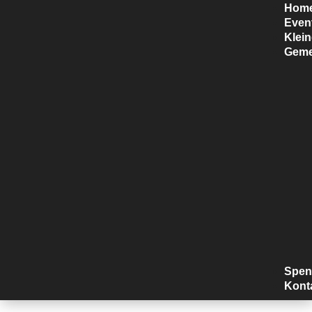
Hom
Even
Klei
Geme
Spen
Kont