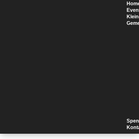
Hom
Even
Klei
Geme
Spen
Kont