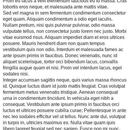
Proin eu lacus a velit elementum faucibus eu id massa. Cras
lobortis eros neque, et malesuada ante mattis vitae.
Sed vel magna in sem fermentum condimentum consectetur
eget quam. Aliquam condimentum a odio eget iaculis.
Nullam pretium, nisi quis pulvinar pulvinar, odio massa
vulputate tellus, non consectetur justo lorem nec justo. Morbi
vitae euismod risus. Aliquam imperdiet diam et eros ultrices
posuere. Mauris hendrerit diam non quam tempus
vestibulum quis non odio. Interdum et malesuada fames ac
ante ipsum primis in faucibus. Donec venenatis, nunc id
aliquet scelerisque, tortor orci bibendum lacus, convallis
fringilla augue quam et nisi. Proin vel interdum lacus, eget
sodales nisi.
Integer accumsan sagittis neque, quis varius massa rhoncus
id. Quisque luctus diam id justo mattis feugiat. Cras volutpat
fermentum metus venenatis tristique. Aenean consequat
urna in condimentum tincidunt. In vehicula eget nibh a
consequat. Vestibulum ante ipsum primis in faucibus orci
luctus et ultrices posuere cubilia curae; Pellentesque in ante
nec leo sodales efficitur vel ut tellus. Nunc ante dui, volutpat
in turpis in, ultricies maximus ex. Nulla vitae quam quis
libero laoreet feugiat sed nec sapien. Fusce non mi nunc.