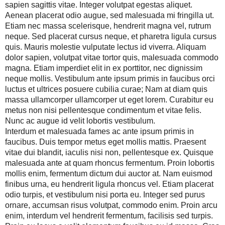
sapien sagittis vitae. Integer volutpat egestas aliquet.
Aenean placerat odio augue, sed malesuada mi fringilla ut.
Etiam nec massa scelerisque, hendrerit magna vel, rutrum
neque. Sed placerat cursus neque, et pharetra ligula cursus
quis. Mauris molestie vulputate lectus id viverra. Aliquam
dolor sapien, volutpat vitae tortor quis, malesuada commodo
magna. Etiam imperdiet elit in ex porttitor, nec dignissim
neque mollis. Vestibulum ante ipsum primis in faucibus orci
luctus et ultrices posuere cubilia curae; Nam at diam quis
massa ullamcorper ullamcorper ut eget lorem. Curabitur eu
metus non nisi pellentesque condimentum et vitae felis.
Nunc ac augue id velit lobortis vestibulum.
Interdum et malesuada fames ac ante ipsum primis in
faucibus. Duis tempor metus eget mollis mattis. Praesent
vitae dui blandit, iaculis nisi non, pellentesque ex. Quisque
malesuada ante at quam rhoncus fermentum. Proin lobortis
mollis enim, fermentum dictum dui auctor at. Nam euismod
finibus urna, eu hendrerit ligula rhoncus vel. Etiam placerat
odio turpis, et vestibulum nisi porta eu. Integer sed purus
ornare, accumsan risus volutpat, commodo enim. Proin arcu
enim, interdum vel hendrerit fermentum, facilisis sed turpis.